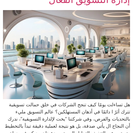
ھل تساءلت یومًا كیف تنجح الشركات في خلق حمالت تسویقیة
تترك أثرً ا دائمًا في أذھان المستھلكین؟ عالم التسویق مليء
بالتحدیات والفرص، وفي شركتنا “یخت لإلدارة التسویقیة”، ندرك
أن النجاح ال یأتي صدفة، بل ھو نتیجة لعملیة دقیقة تبدأ بالتخطیط
وتستمر عبر التنفیذ والتحلیل المستمر. دعونا نصحبكم في جولة